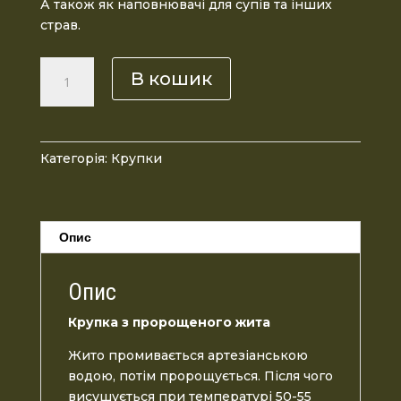
А також як наповнювачі для супів та інших
страв.
Крупка
В кошик
з
пророщеного
жита
250г
Категорія:
Крупки
кількість
Опис
Опис
Крупка з пророщеного жита
Жито промивається артезіанською
водою, потім пророщується. Після чого
висушується при температурі 50-55